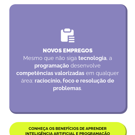
NOVOS EMPREGOS
Mesmo que não siga
tecnologia
, a
programação
desenvolve
competências valorizadas
em qualquer
área:
raciocínio, foco e resolução de
problemas
.
CONHEÇA OS BENEFÍCIOS DE APRENDER
INTELIGÊNCIA ARTIFICIAL E PROGRAMAÇÃO