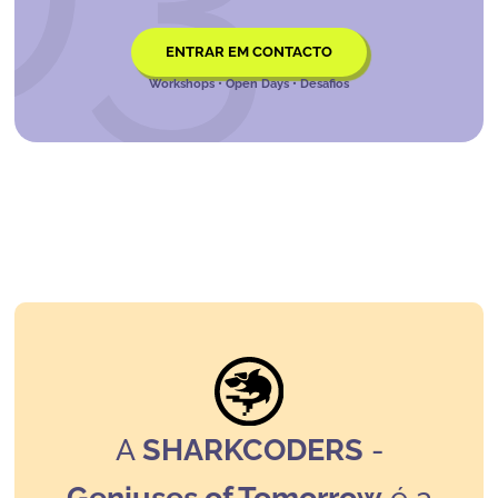
ENTRAR EM CONTACTO
Workshops • Open Days • Desafios
A
SHARKCODERS
-
Geniuses of Tomorrow
é a