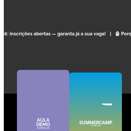
COMPETÊNCIAS PARA A
VIDA
O seu filho aprende
sobre a
inteligência artificial,
es abertas — garanta já a sua vaga!
|
🤖 Porque é que a
tecnologia e programação
enquanto desenvolve
raciocínio lógico
, foco e
criatividade — numa atividade
extracurricular com futuro,
comece hoje a construir o
amanhã do seu filho.
Cursos de inteligência artificial, programação e tecnologia para
CRIANÇAS E ADOLESCENTES.
SABER MAIS
AULA
SUMMERCAMP
DEMO
COMEÇAR
COMEÇAR