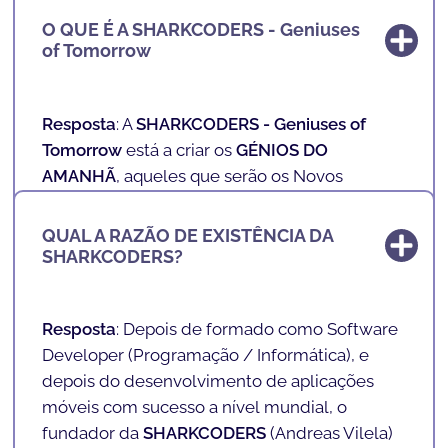
O QUE É A SHARKCODERS - Geniuses
of Tomorrow
Resposta
: A
SHARKCODERS - Geniuses of
Tomorrow
está a criar os
GÉNIOS DO
AMANHÃ
, aqueles que serão os Novos
Profissionais do Futuro.
QUAL A RAZÃO DE EXISTÊNCIA DA
Nas nossas escolas, ensinamos inteligência
SHARKCODERS?
artificial, tecnologia e programação a crianças
e adolescentes dos 4 aos 17 anos de uma
forma lúdica e divertida. Com uma
Resposta
: Depois de formado como Software
metodologia de ensino exclusiva, inovadora e
Developer (
Programação / Informática
), e
lúdica preparamos o futuro da nossa
depois do desenvolvimento de aplicações
sociedade.
móveis com sucesso a nível mundial, o
fundador da
SHARKCODERS
(
Andreas Vilela
)
Ensinamos a literacia do futuro de uma forma