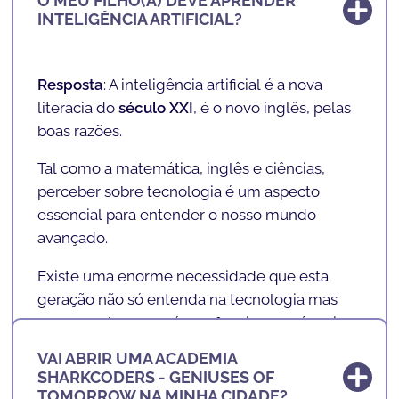
O MEU FILHO(A) DEVE APRENDER
É também nossa visão e missão permitir
INTELIGÊNCIA ARTIFICIAL?
combater desigualdades, fazendo com que
crianças e adolescentes, independente de
fatores culturais
,
socio-económicos
e de
Resposta
: A inteligência artificial é a nova
género
, tenham acesso à nova literacia de
literacia do
século XXI
, é o
novo inglês
, pelas
futuro.
boas razões.
Acreditamos que aprender a programar é tão
Tal como a matemática, inglês e ciências,
importante como a
aprendizagem de uma
perceber sobre tecnologia é um aspecto
segunda língua
, como o
inglês
.
essencial para entender o nosso mundo
avançado.
Existe uma enorme necessidade que esta
geração não só entenda na tecnologia mas
que perceba como é que funciona e vá mais
além... É importante que as crianças de hoje
VAI ABRIR UMA ACADEMIA
ONDE ESTAMOS LOCALIZADOS?
deixem de ser
"
consumidoras
"
e passarem a
SHARKCODERS - GENIUSES OF
ser
"
criadoras
".
TOMORROW NA MINHA CIDADE?