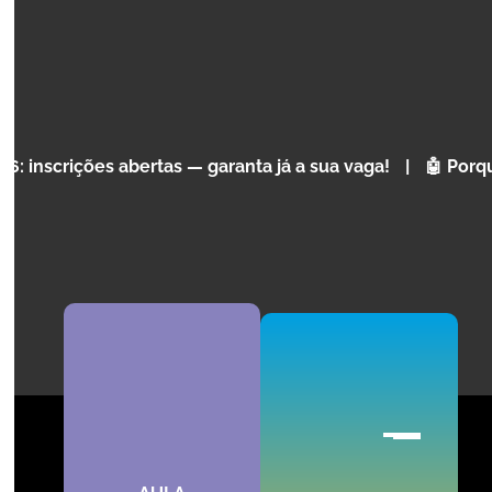
Inteligência Artificial, Tecnologia e Programação para
crianças e adolescentes dos 4 aos 17 anos.
AGENDAR AULA EXPERIMENTAL
es abertas — garanta já a sua vaga!
|
🤖 Porque é que a 