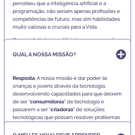
percebeu que a inteligência artificial e a
divertida!
programação, não seriam apenas profissões e
competências de futuro, mas sim habilidades
muito valiosas e cruciais para a Vida.
Com a inteligência artificial e a programação,
desenvolve-se lógica, resolução de
QUAL A NOSSA MISSÃO?
problemas, matemática, inglês, concentração,
trabalhar em equipa, entre outras
competências muito importantes e
Resposta
: A nossa missão é dar poder às
transversais.
crianças e jovens através da tecnologia,
Assim ao fundar a
SHARKCODERS
, Andreas
desenvolvendo capacidades para que deixem
juntou o seu conhecimento em programação
de ser "
consumidoras
" de tecnologia e
com o desejo de permitir que a mesma
passarem a ser "
criadoras
" de soluções
pudesse chegar às crianças, em qualquer
tecnológicas que possam resolver problemas
parte do mundo.
do seu dia-a-dia.