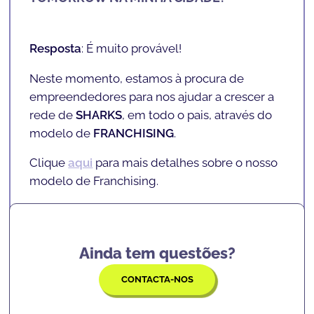
Independentemente do seu filho(a) algum dia
Resposta
: A SHARKCODERS está em expansão
seguir a carreira de programação e
e tem abrangência de âmbito nacional, com
Resposta
: É muito provável!
tecnologia, a
SHARKCODERS
ensina-lhes as
várias ACADEMIAS, projetos INSCHOOL e
Neste momento, estamos à procura de
habilidades de lógica
,
resolução de
parceiros.
empreendedores para nos ajudar a crescer a
problemas
,
confiança
,
foco
, entre outras
Clique
aqui
para mais detalhes sobre as
rede de
SHARKS
,
em todo o pais
, através do
competências que lhes servirão para o resto
localizações atuais.
modelo de
FRANCHISING
.
das suas vidas.
Clique
aqui
para mais detalhes sobre o nosso
modelo de Franchising.
Ainda tem questões?
CONTACTA-NOS