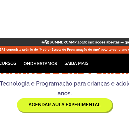
 SUMMERCAMP 2026: inscrições abertas — garanta já a sua vaga!
|
🤖 P
ERS
conquista prémio de
'Melhor Escola de Programação do Ano'
pelo terceiro ano 
CURSOS
SAIBA MAIS
ONDE ESTAMOS
SHARKCODERS Penich
al, Tecnologia e Programação para crianças e ado
anos.
AGENDAR AULA EXPERIMENTAL