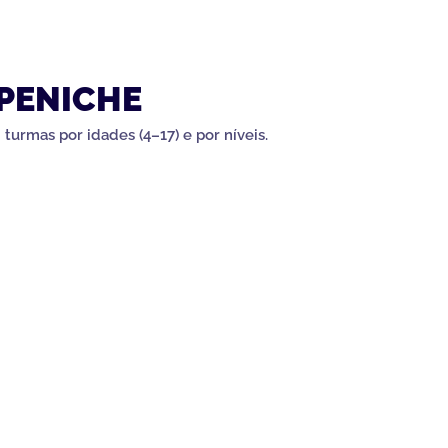
PENICHE
urmas por idades (4–17) e por níveis.
l
Resposta em 24–48h