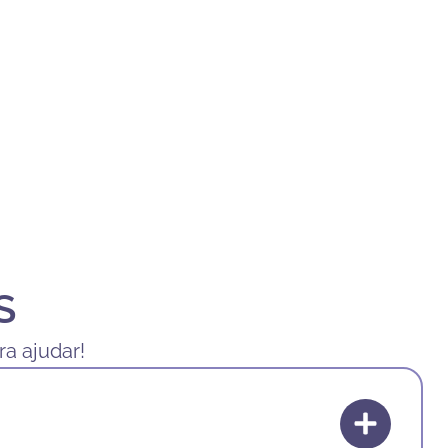
S
a ajudar!