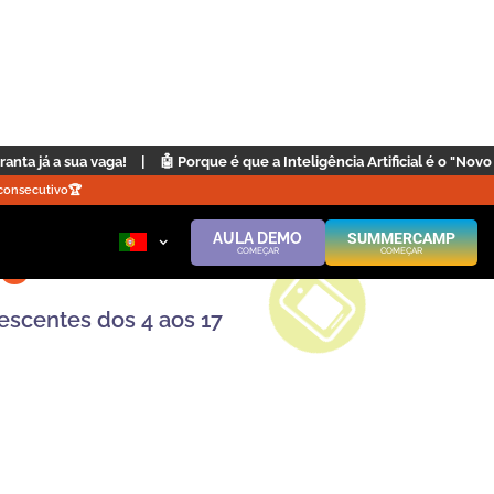
orque é que a Inteligência Artificial é o "Novo Inglês"? | Clique aqui
|

consecutivo🏆️
AULA DEMO
SUMMERCAMP
e
COMEÇAR
COMEÇAR
lescentes dos 4 aos 17