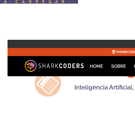
A CARREGAR..
☀️🚀
🏆️
SHARKCOD
HOME
SOBRE
Inteligência Artifici