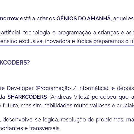
omorrow
está a criar os
GÉNIOS DO AMANHÃ
, aqueles
 artificial, tecnologia e programação a crianças e 
ensino exclusiva, inovadora e lúdica preparamos o f
 divertida!
RKCODERS?
re Developer (
Programação / Informática
), e depo
 da
SHARKCODERS
(
Andreas Vilela
) percebeu que a 
uturo, mas sim habilidades muito valiosas e cruciais
ão, desenvolve-se lógica, resolução de problemas, ma
ortantes e transversais.