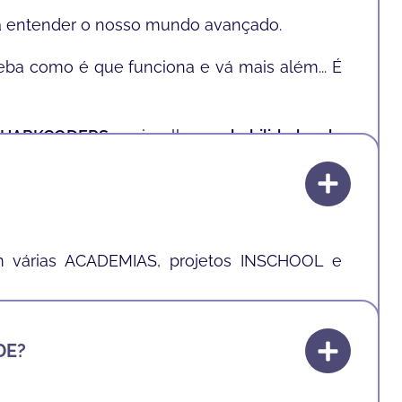
ara entender o nosso mundo avançado.
ba como é que funciona e vá mais além... É
SHARKCODERS
ensina-lhes as
habilidades de
a o resto das suas vidas.
 várias ACADEMIAS, projetos INSCHOOL e
DE?