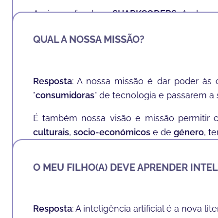
Assim ao fundar a
SHARKCODERS
, Andrea
chegar às crianças, em qualquer parte do m
QUAL A NOSSA MISSÃO?
Resposta
: A nossa missão é dar poder às 
"
consumidoras
" de tecnologia e passarem a s
É também nossa visão e missão permitir 
culturais
,
socio-económicos
e de
género
, t
Acreditamos que aprender a programar é tã
O MEU FILHO(A) DEVE APRENDER INTEL
Resposta
: A inteligência artificial é a nova li