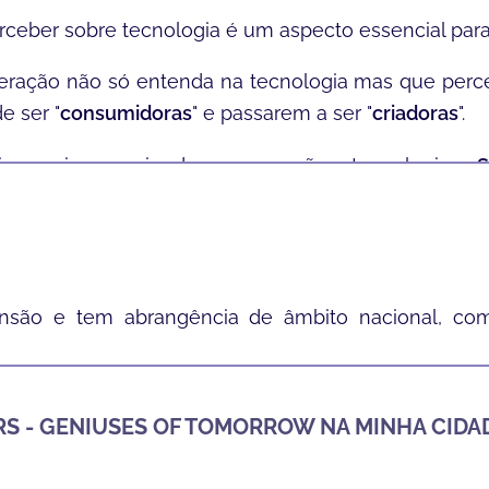
perceber sobre tecnologia é um aspecto essencial p
ração não só entenda na tecnologia mas que perce
de ser
"
consumidoras
"
e passarem a ser
"
criadoras
".
a seguir a carreira de programação e tecnologia, a
oco
, entre outras competências que lhes servirão par
são e tem abrangência de âmbito nacional, com
izações atuais.
RS - GENIUSES OF TOMORROW NA MINHA CIDA