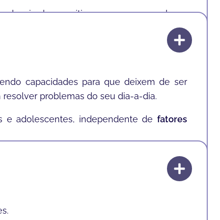
o desejo de permitir que a mesma pudesse
lvendo capacidades para que deixem de ser
resolver problemas do seu dia-a-dia.
as e adolescentes, independente de
fatores
língua
, como o
inglês
.
s.