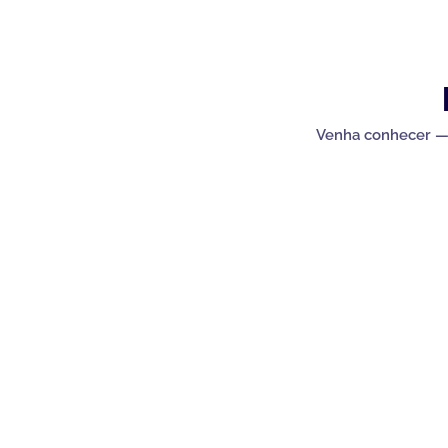
Venha conhecer — t
Chamada para a rede móvel naciona