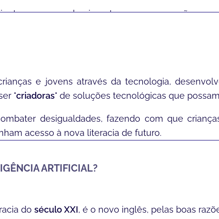
s juntou o seu conhecimento em programação com 
undo.
crianças e jovens através da tecnologia, desenvo
er "
criadoras
" de soluções tecnológicas que possam 
combater desigualdades, fazendo com que crianç
enham acesso à nova literacia de futuro.
o importante como a
aprendizagem de uma segunda 
IGÊNCIA ARTIFICIAL?
teracia do
século XXI
, é o
novo inglês
, pelas boas razõe