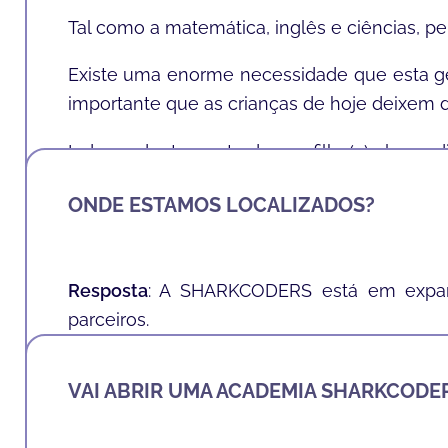
Tal como a matemática, inglês e ciências, 
Existe uma enorme necessidade que esta ge
importante que as crianças de hoje deixem 
Independentemente do seu filho(a) algum di
lógica
,
resolução de problemas
,
confiança
,
f
ONDE ESTAMOS LOCALIZADOS?
Resposta
: A SHARKCODERS está em expan
parceiros.
Clique
aqui
para mais detalhes sobre as local
VAI ABRIR UMA ACADEMIA SHARKCODE