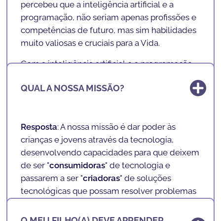
percebeu que a inteligência artificial e a
divertida!
programação, não seriam apenas profissões e
competências de futuro, mas sim habilidades
muito valiosas e cruciais para a Vida.
Com a inteligência artificial e a programação,
desenvolve-se lógica, resolução de
QUAL A NOSSA MISSÃO?
problemas, matemática, inglês, concentração,
trabalhar em equipa, entre outras
competências muito importantes e
Resposta
: A nossa missão é dar poder às
transversais.
crianças e jovens através da tecnologia,
Assim ao fundar a
SHARKCODERS
, Andreas
desenvolvendo capacidades para que deixem
juntou o seu conhecimento em programação
de ser "
consumidoras
" de tecnologia e
com o desejo de permitir que a mesma
passarem a ser "
criadoras
" de soluções
pudesse chegar às crianças, em qualquer
tecnológicas que possam resolver problemas
parte do mundo.
do seu dia-a-dia.
O MEU FILHO(A) DEVE APRENDER