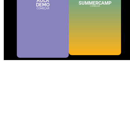
AULA
SUMMERCAMP
MALVEIRA
DEMO
COMEÇAR
COMEÇAR
Venha conhecer — turmas por idades (4–17) e por
níveis.
Chamada para a rede móvel nacional
Resposta em 24–48h