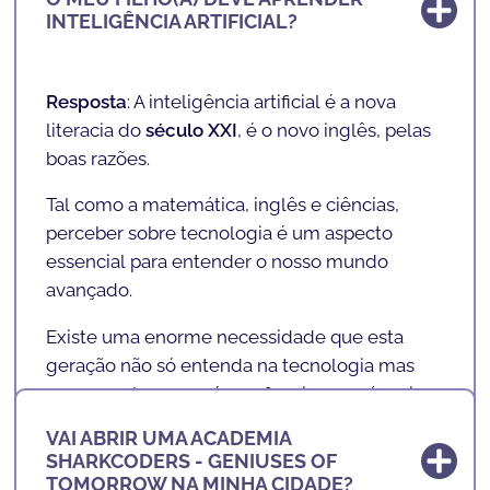
É também nossa visão e missão permitir
INTELIGÊNCIA ARTIFICIAL?
combater desigualdades, fazendo com que
crianças e adolescentes, independente de
fatores culturais
,
socio-económicos
e de
Resposta
: A inteligência artificial é a nova
género
, tenham acesso à nova literacia de
literacia do
século XXI
, é o
novo inglês
, pelas
futuro.
boas razões.
Acreditamos que aprender a programar é tão
Tal como a matemática, inglês e ciências,
importante como a
aprendizagem de uma
perceber sobre tecnologia é um aspecto
segunda língua
, como o
inglês
.
essencial para entender o nosso mundo
avançado.
Existe uma enorme necessidade que esta
geração não só entenda na tecnologia mas
que perceba como é que funciona e vá mais
além... É importante que as crianças de hoje
VAI ABRIR UMA ACADEMIA
ONDE ESTAMOS LOCALIZADOS?
deixem de ser
"
consumidoras
"
e passarem a
SHARKCODERS - GENIUSES OF
ser
"
criadoras
".
TOMORROW NA MINHA CIDADE?