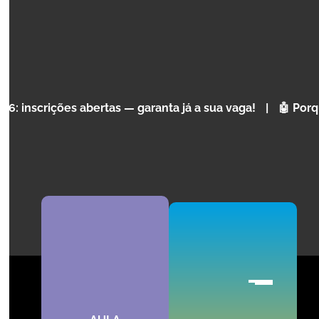
Inteligência Artificial, Tecnologia e Programação para
crianças e adolescentes dos 4 aos 17 anos.
AGENDAR AULA EXPERIMENTAL
es abertas — garanta já a sua vaga!
|
🤖 Porque é que a 