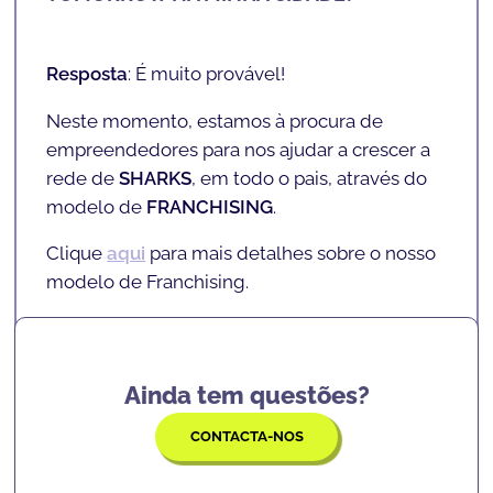
Independentemente do seu filho(a) algum dia
Resposta
: A SHARKCODERS está em expansão
seguir a carreira de programação e
e tem abrangência de âmbito nacional, com
Resposta
: É muito provável!
tecnologia, a
SHARKCODERS
ensina-lhes as
várias ACADEMIAS, projetos INSCHOOL e
Neste momento, estamos à procura de
habilidades de lógica
,
resolução de
parceiros.
empreendedores para nos ajudar a crescer a
problemas
,
confiança
,
foco
, entre outras
Clique
aqui
para mais detalhes sobre as
rede de
SHARKS
,
em todo o pais
, através do
competências que lhes servirão para o resto
localizações atuais.
modelo de
FRANCHISING
.
das suas vidas.
Clique
aqui
para mais detalhes sobre o nosso
modelo de Franchising.
Ainda tem questões?
CONTACTA-NOS