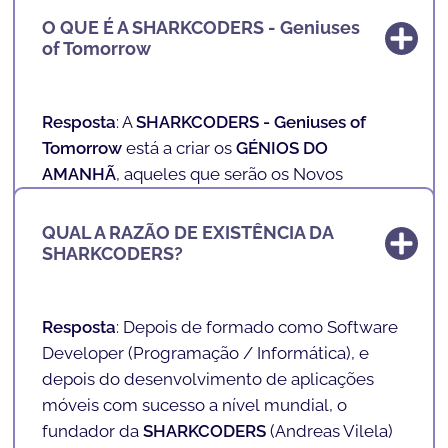
O QUE É A SHARKCODERS - Geniuses
of Tomorrow
Resposta
: A
SHARKCODERS - Geniuses of
Tomorrow
está a criar os
GÉNIOS DO
AMANHÃ
, aqueles que serão os Novos
Profissionais do Futuro.
QUAL A RAZÃO DE EXISTÊNCIA DA
Nas nossas escolas, ensinamos inteligência
SHARKCODERS?
artificial, tecnologia e programação a crianças
e adolescentes dos 4 aos 17 anos de uma
forma lúdica e divertida. Com uma
Resposta
: Depois de formado como Software
metodologia de ensino exclusiva, inovadora e
Developer (
Programação / Informática
), e
lúdica preparamos o futuro da nossa
depois do desenvolvimento de aplicações
sociedade.
móveis com sucesso a nível mundial, o
fundador da
SHARKCODERS
(
Andreas Vilela
)
Ensinamos a literacia do futuro de uma forma