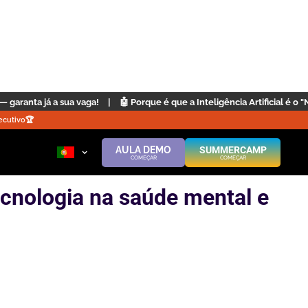
!
|
🤖 Porque é que a Inteligência Artificial é o "Novo Inglês"? | Clique 
cutivo🏆️
AULA DEMO
SUMMERCAMP
COMEÇAR
COMEÇAR
cnologia na saúde mental e