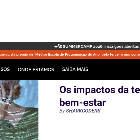
☀️🚀 SUMMERCAMP 2026: inscrições abertas — garanta já a sua vaga
onquista prémio de
'Melhor Escola de Programação do Ano'
pelo terceiro ano conse
RSOS
SAIBA MAIS
ONDE ESTAMOS
Os impactos da te
bem-estar
By:
SHARKCODERS