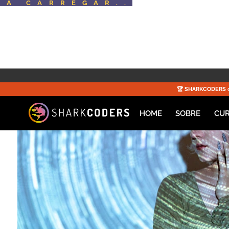
A CARREGAR..
🏆️
SHARKCODERS
c
HOME
SOBRE
CU