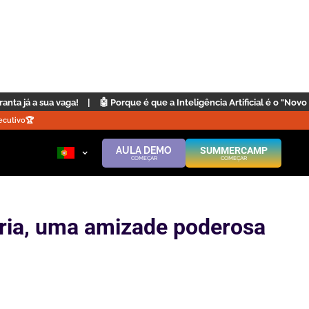
Porque é que a Inteligência Artificial é o "Novo Inglês"? | Clique aqui
|
cutivo🏆️
AULA DEMO
SUMMERCAMP
COMEÇAR
COMEÇAR
ia, uma amizade poderosa