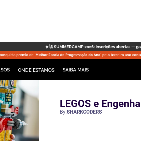
 SUMMERCAMP 2026: inscrições abertas — garanta já a sua vaga!
|
🤖 
onquista prémio de
'Melhor Escola de Programação do Ano'
pelo terceiro ano conse
RSOS
SAIBA MAIS
ONDE ESTAMOS
LEGOS e Engenhar
By:
SHARKCODERS