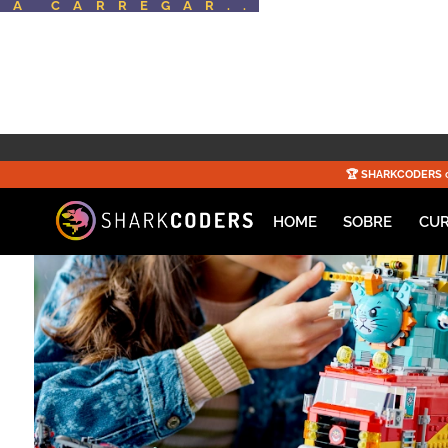
A CARREGAR..
☀️
🏆️
SHARKCODERS
c
HOME
SOBRE
CU