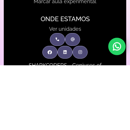
Marcar aula experimental
ONDE ESTAMOS
Ver unidades
SHARKCODERS - Geniuses of
Tomorrow | Copyright, All Rights
Reserved.
Política de Privacidade
1ª Rede Portuguesa de escolas de
Inteligência Artificial e Programação
para crianças e adolescentes.
Livro de reclamações