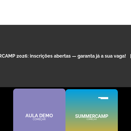
26: inscrições abertas — garanta já a sua vaga!
|
🤖 Po
SHARKCODERS conquista prémio de
"Melhor Escola de Programação do Ano"
By:
SHARKCODERS
AULA DEMO
SUMMERCAMP
COMEÇAR
COMEÇAR