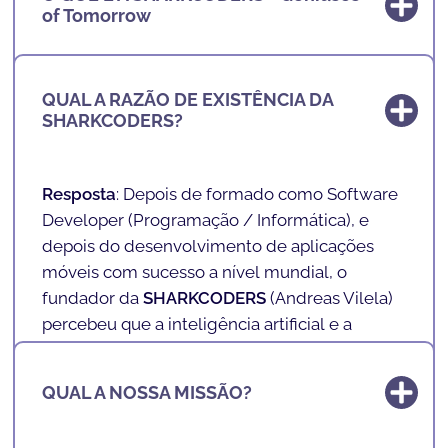
of Tomorrow
Resposta
: A
SHARKCODERS - Geniuses of
QUAL A RAZÃO DE EXISTÊNCIA DA
Tomorrow
está a criar os
GÉNIOS DO
SHARKCODERS?
AMANHÃ
, aqueles que serão os Novos
Profissionais do Futuro.
Resposta
: Depois de formado como Software
Nas nossas escolas, ensinamos inteligência
Developer (
Programação / Informática
), e
artificial, tecnologia e programação a crianças
depois do desenvolvimento de aplicações
e adolescentes dos 4 aos 17 anos de uma
móveis com sucesso a nível mundial, o
forma lúdica e divertida. Com uma
fundador da
SHARKCODERS
(
Andreas Vilela
)
metodologia de ensino exclusiva, inovadora e
percebeu que a inteligência artificial e a
lúdica preparamos o futuro da nossa
programação, não seriam apenas profissões e
sociedade.
competências de futuro, mas sim habilidades
QUAL A NOSSA MISSÃO?
muito valiosas e cruciais para a Vida.
Ensinamos a literacia do futuro de uma forma
divertida!
Com a inteligência artificial e a programação,