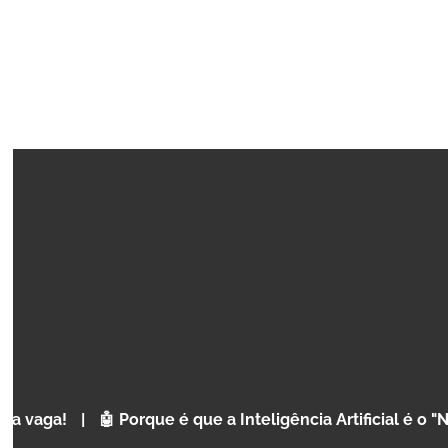
COURSE
MINECRAFT REDSTONE LAB
Conceitos de programação para Crianças
e Adolescentes
🤖 Porque é que a Inteligência Artificial é o "Novo Inglês"