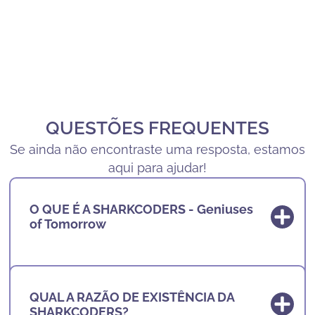
QUESTÕES FREQUENTES
Se ainda não encontraste uma resposta, estamos
aqui para ajudar!
O QUE É A SHARKCODERS - Geniuses
of Tomorrow
Resposta
: A
SHARKCODERS - Geniuses of
Tomorrow
está a criar os
GÉNIOS DO
QUAL A RAZÃO DE EXISTÊNCIA DA
SHARKCODERS?
AMANHÃ
, aqueles que serão os Novos