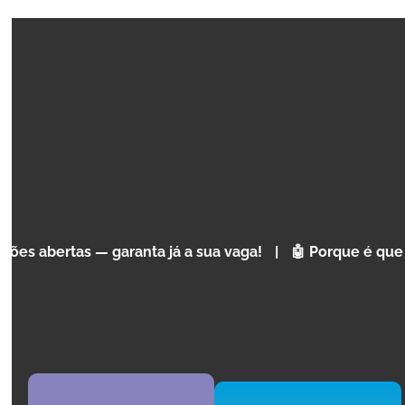
COURSE
SCRATCH GAMING & PROGRAMMING
Conceitos de Scratch Programming para
Crianças e adolescentes
 — garanta já a sua vaga!
|
🤖 Porque é que a Inteligênci