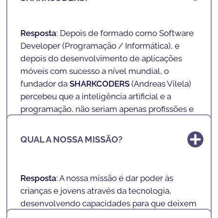
Profissionais do Futuro.
Nas nossas escolas, ensinamos inteligência
Resposta
: Depois de formado como Software
artificial, tecnologia e programação a crianças
Developer (
Programação / Informática
), e
e adolescentes dos 4 aos 17 anos de uma
depois do desenvolvimento de aplicações
forma lúdica e divertida. Com uma
móveis com sucesso a nível mundial, o
metodologia de ensino exclusiva, inovadora e
fundador da
SHARKCODERS
(
Andreas Vilela
)
lúdica preparamos o futuro da nossa
percebeu que a inteligência artificial e a
sociedade.
programação, não seriam apenas profissões e
competências de futuro, mas sim habilidades
Ensinamos a literacia do futuro de uma forma
muito valiosas e cruciais para a Vida.
QUAL A NOSSA MISSÃO?
divertida!
Com a inteligência artificial e a programação,
desenvolve-se lógica, resolução de
Resposta
: A nossa missão é dar poder às
problemas, matemática, inglês, concentração,
crianças e jovens através da tecnologia,
trabalhar em equipa, entre outras
desenvolvendo capacidades para que deixem
competências muito importantes e
de ser "
consumidoras
" de tecnologia e