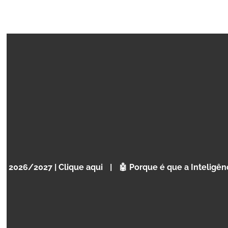
CURSO
CODE KIDS ADVANCED ROBOTICS
Conceitos básicos de programação
7 | Clique aqui
|
🤖 Porque é que a Inteligência Artificial