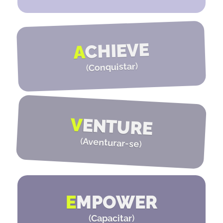
CHIEVE
A
)
Conquistar
(
V
ENTURE
(
Aventurar-se
)
E
MPOWER
(
Capacitar
)