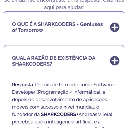
aqui para ajudar!
O QUE É A SHARKCODERS - Geniuses
of Tomorrow
Resposta
: A
SHARKCODERS - Geniuses of
QUAL A RAZÃO DE EXISTÊNCIA DA
Tomorrow
está a criar os
GÉNIOS DO
SHARKCODERS?
AMANHÃ
, aqueles que serão os Novos
Profissionais do Futuro.
Resposta
: Depois de formado como Software
Nas nossas escolas, ensinamos inteligência
Developer (
Programação / Informática
), e
artificial, tecnologia e programação a crianças
depois do desenvolvimento de aplicações
e adolescentes dos 4 aos 17 anos de uma
móveis com sucesso a nível mundial, o
forma lúdica e divertida. Com uma
fundador da
SHARKCODERS
(
Andreas Vilela
)
metodologia de ensino exclusiva, inovadora e
percebeu que a inteligência artificial e a
lúdica preparamos o futuro da nossa