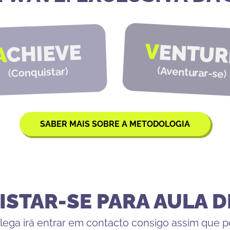
V
ENTUR
CHIEVE
A
(
Aventurar-se
)
Conquistar
(
)
SABER MAIS SOBRE A METODOLOGIA
ISTAR-SE PARA AULA 
ega irá entrar em contacto consigo assim que p