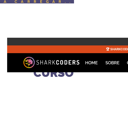
A CARREGAR..
☀️🚀 SUMMERC
🏆️
SHARKCOD
HOME
SOBRE
CURSO