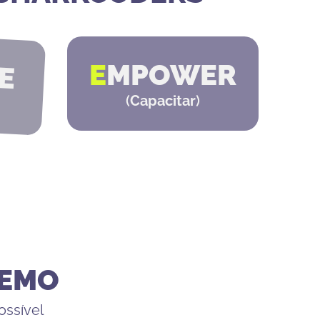
E
E
MPOWER
(
Capacitar
)
DEMO
ossível