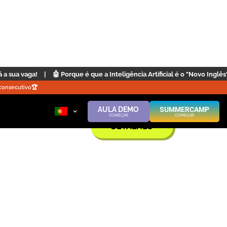
ue a Inteligência Artificial é o "Novo Inglês"? | Clique aqui
|
🏆️ SHARKC
consecutivo🏆️
AULA DEMO
SUMMERCAMP
COMEÇAR
COMEÇAR
DETALHES