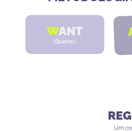
W
ANT
(
Querer
)
REG
Um col