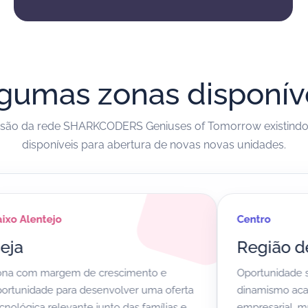
gumas zonas disponív
ão da rede SHARKCODERS Geniuses of Tomorrow existindo 
disponíveis para abertura de novas novas unidades.
ejo
Centro
Região de Coim
rgem de crescimento e
Oportunidade sólida num
 para desenvolver uma oferta
dinamismo académico, fam
elevante junto das famílias e
empresarial, muito alinh