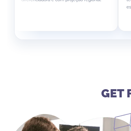
escolas locai
GET 