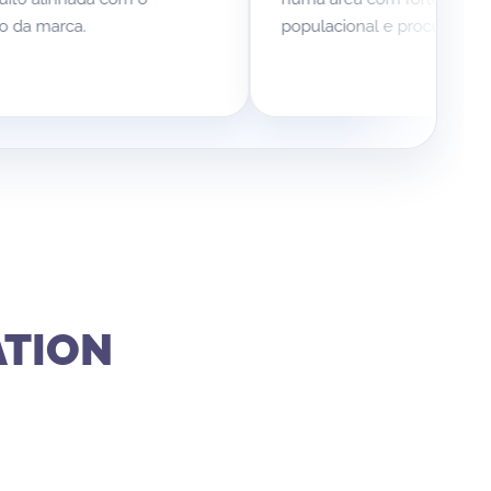
.
populacional e procura.
ATION