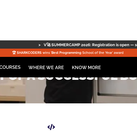
🚀 SUMMERCAMP 2026: Registration is open — secure your spot now!!
|
🏆️
SHARKCODERS
wins '
Best Programming
School of the Year' award
uese network of programming and robotics schools for childr
COURSES
KNOW MORE
WHERE WE ARE
T OF A SUCCESSFUL B