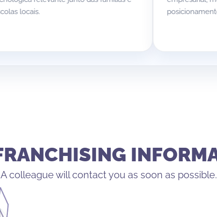
s.
posicionamento da marca
FRANCHISING INFORM
A colleague will contact you as soon as possible.