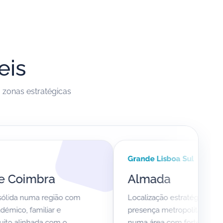
eis
zonas estratégicas
Grande Lisboa Sul
bra
Almada
a região com
Localização estratégica para reforçar a
iliar e
presença metropolitana da SHARKC
ada com o
numa área com forte densidade