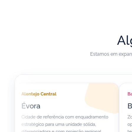
Al
Estamos em expans
Alentejo Central
Baixo Alent
Évora
Beja
Cidade de referência com enquadramento
Zona com ma
estratégico para uma unidade sólida,
oportunidade
diferenciadora e com projeção regional.
tecnológica r