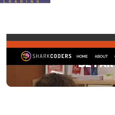
LOADING..
>
V
The first Portug
HOME
ABOUT
BE PAR